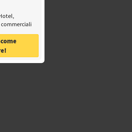
Hotel,
tà commerciali
o come
re!