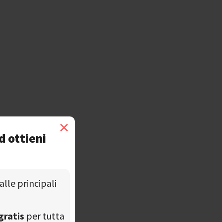
×
d ottieni
alle principali
gratis
per tutta