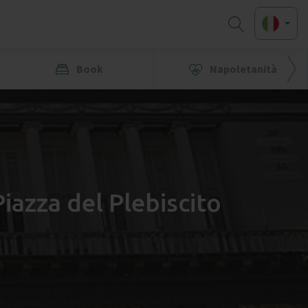
Book
Napoletanità
Piazza del Plebiscito