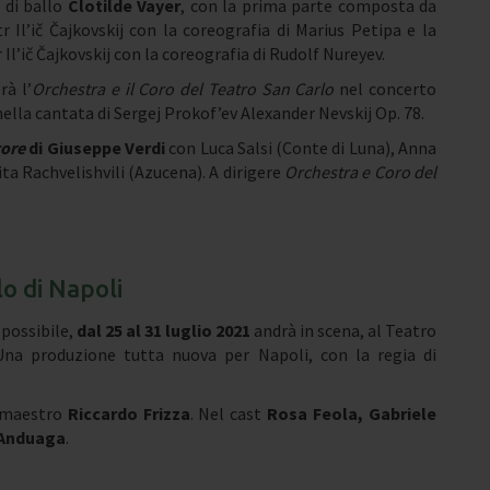
o di ballo
Clotilde Vayer
, con la prima parte composta da
r Il’ič Čajkovskij con la coreografia di Marius Petipa e la
 Il’ič Čajkovskij con la coreografia di Rudolf Nureyev.
rà l’
Orchestra e il Coro del Teatro San Carlo
nel concerto
nella cantata di Sergej Prokof’ev Alexander Nevskij Op. 78.
tore
di Giuseppe Verdi
con Luca Salsi (Conte di Luna), Anna
ta Rachvelishvili (Azucena). A dirigere
Orchestra e Coro del
lo di Napoli
 possibile,
dal 25 al 31 luglio 2021
andrà in scena, al Teatro
Una produzione tutta nuova per Napoli, con la regia di
l maestro
Riccardo Frizza
. Nel cast
Rosa Feola, Gabriele
 Anduaga
.