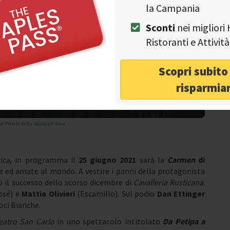
la Campania
Sconti
nei migliori 
Ristoranti e Attivi
Scopri subit
risparmia
el Plebiscito by Giuseppe Savo
ica
, in programma il
25 giugno 2021
sarà la
Carmen
di
te ed amate al mondo. A vestire i panni della protagonista
o il successo dello scorso dicembre di
Cavalleria Rusticana
.
osé) e
Mattia Olivieri
(Escamillo). Sul podio
Dan Ettinger
oci Bianche.
Teatro San Carlo
in uno spettacolo intitolato
Da Petipa a