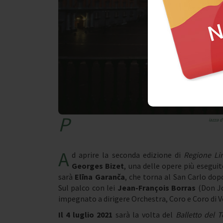
P
iazza d
A
d aprire la seconda edizione di
Regione Lir
Georges Bizet
, una delle opere più esegui
sarà
Elīna Garanča
, che torna al San Carlo dop
Sul palco con lei
Jean-François Borras
(Don J
impegnato a dirigere Orchestra, Coro e Coro di V
Il 4 luglio 2021
sarà la volta del
Balletto del 