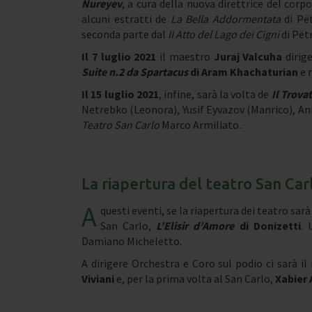
Nureyev
, a cura della nuova direttrice del corp
alcuni estratti de
La Bella Addormentata
di Pët
seconda parte dal
II Atto del Lago dei Cigni
di Pëtr
Il 7 luglio 2021
il maestro
Juraj Valcuha
dirige
Suite n.2 da Spartacus
di Aram Khachaturian
e 
Il 15 luglio 2021
, infine, sarà la volta de
Il Trova
Netrebko (Leonora), Yusif Eyvazov (Manrico), Ani
Teatro San Carlo
Marco Armiliato.
La riapertura del teatro San Car
A
questi eventi, se la riapertura dei teatro sarà
San Carlo,
L’Elisir d’Amore
di Donizetti
. 
Damiano Micheletto.
A dirigere Orchestra e Coro sul podio ci sarà i
Viviani
e, per la prima volta al San Carlo,
Xabier