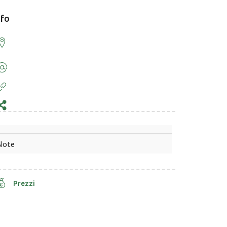
nfo
Note
Prezzi