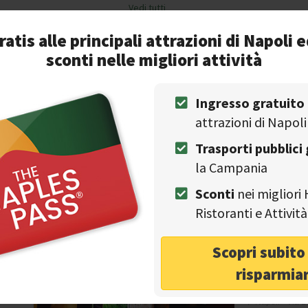
Vedi tutti
❯
ratis alle principali attrazioni di Napoli e
Outdoor seating
sconti nelle migliori attività
r seating in Naples according to Visit Naples.
Ingresso gratuito
d a beautiful sunny day? Maybe a structure that allows you to e
attrazioni di Napoli
best places with outdoor seating in the area of Naples.
Trasporti pubblici 
la Campania
Discover t
Sconti
nei migliori 
NAPLES TOURS
Ristoranti e Attivi
Con
Palazzo 
Party
Scopri subit
Pets
risparmia
Cocktails
Napoli - Via B