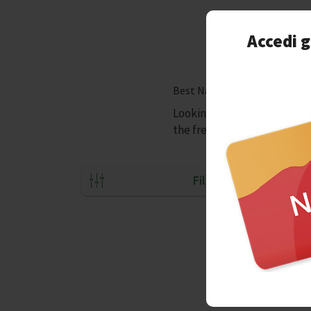
Accedi g
Best Naples tours with outdoo
Looking for a place to spen
the fresh air. Here are the 
Filtri