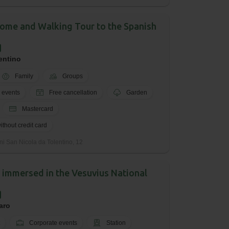
me and Walking Tour to the Spanish
entino
Family
Groups
 events
Free cancellation
Garden
Mastercard
thout credit card
ni San Nicola da Tolentino, 12
r immersed in the Vesuvius National
aro
Corporate events
Station