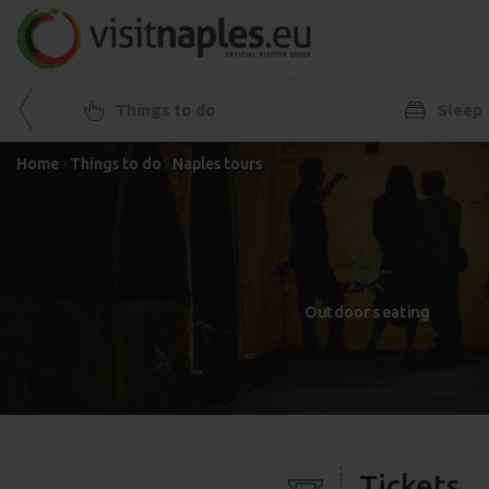
Things to do
Sleep
Home
Things to do
Naples tours
+
-
Outdoor seating
Tickets