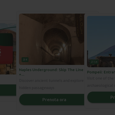
18 €
27.5 €
Naples Underground: Skip The Line Ticket
Pompeii: Entra
+
...
Visit one of th
Discover ancient tunnels and explore
archaeological 
hidden passageways
❯
Pr
Prenota ora
❯