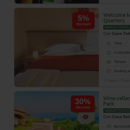
Welcome ho
5%
Quarters
discount
NAPLES TOURS
Con
Casa Tol
View
Corporate
Terrace
Booking wi
Napoli - Gradi
Wine cella
30%
Park
discount
NAPLES TOURS
Con
Casa Set
Bancomat