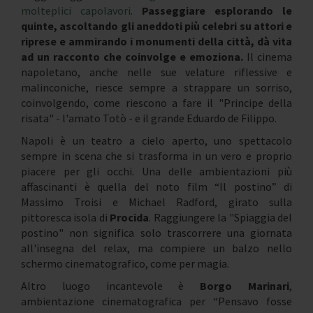
molteplici capolavori
.
Passeggiare esplorando le
quinte, ascoltando gli aneddoti più celebri su attori e
riprese e ammirando i monumenti della città, dà vita
ad un racconto che coinvolge e emoziona.
Il cinema
napoletano, anche nelle sue velature riflessive e
malinconiche, riesce sempre a strappare un sorriso,
coinvolgendo, come riescono a fare il "Principe della
risata" - l'amato Totò - e il grande Eduardo de Filippo.
Napoli è un teatro a cielo aperto, uno spettacolo
sempre in scena che si trasforma in un vero e proprio
piacere per gli occhi. Una delle ambientazioni più
affascinanti è quella del noto film “Il postino” di
Massimo Troisi e Michael Radford, girato sulla
pittoresca isola di
Procida
. Raggiungere la "Spiaggia del
postino" non significa solo trascorrere una giornata
all'insegna del relax, ma compiere un balzo nello
schermo cinematografico, come per magia.
Altro luogo incantevole è
Borgo Marinari
,
ambientazione cinematografica per “Pensavo fosse