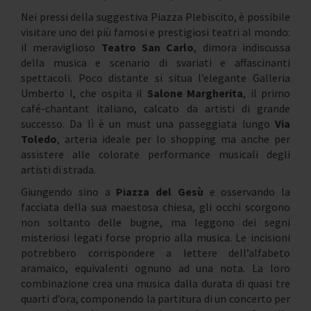
Nei pressi della suggestiva Piazza Plebiscito, è possibile
visitare uno dei più famosi e prestigiosi teatri al mondo:
il meraviglioso
Teatro San Carlo
, dimora indiscussa
della musica e scenario di svariati e affascinanti
spettacoli. Poco distante si situa l’elegante Galleria
Umberto I, che ospita il
Salone Margherita
, il primo
café-chantant italiano, calcato da artisti di grande
successo. Da lì è un must una passeggiata lungo
Via
Toledo
, arteria ideale per lo shopping ma anche per
assistere alle colorate performance musicali degli
artisti di strada.
Giungendo sino a
Piazza del Gesù
e osservando la
facciata della sua maestosa chiesa, gli occhi scorgono
non soltanto delle bugne, ma leggono dei segni
misteriosi legati forse proprio alla musica. Le incisioni
potrebbero corrispondere a lettere dell’alfabeto
aramaico, equivalenti ognuno ad una nota. La loro
combinazione crea una musica dalla durata di quasi tre
quarti d’ora, componendo la partitura di un concerto per