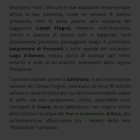
Una terra "viva", che con le sue esalazioni rende sempre
attiva la sua memoria, come un vulcano. A questo
proposito, vale la pena partire alla scoperta dei
suggestivi
Campi Flegrei
, immersi nell'atmosfera
mitica e poetica di arcani culti e leggende. Sarà
sicuramente piacevole passeggiare lungo il pittoresco
lungomare di Pozzuoli
o sulle sponde del vulcanico
Lago D’Averno
, mitica porta di accesso agli Inferi
omerici e sede di un oracolo presieduto dalla regina
Persefone.
Conviene visitare anche la
Solfatara
, il più interessante
vulcano dei Campi Flegrei, costituito da circa 40 antichi
vulcani e caratteristica per via dell'inconfondibile odore
di zolfo che essi sprigionano. Infine, imperdibili sono
l’acropoli di
Cuma
, dove addentrarsi nel magico antro
della Sibilla e le acque del
Parco Sommerso di Baia
, per
un'immersione affascinante tra i reperti della vera
"Atalantide" campana.