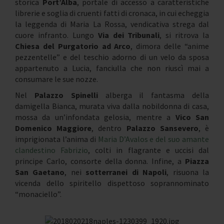
storica
Port’Alba
, portale di accesso a caratteristiche
librerie e soglia di cruenti fatti di cronaca, in cui echeggia
la leggenda di Maria La Rossa, vendicativa strega dal
cuore infranto. Lungo
Via dei Tribunali
, si ritrova la
Chiesa del Purgatorio ad Arco
, dimora delle “anime
pezzentelle” e del teschio adorno di un velo da sposa
appartenuto a Lucia, fanciulla che non riuscì mai a
consumare le sue nozze.
Nel
Palazzo Spinelli
alberga il fantasma della
damigella Bianca, murata viva dalla nobildonna di casa,
mossa da un’infondata gelosia, mentre a
Vico San
Domenico Maggiore
, dentro
Palazzo Sansevero
, è
imprigionata l’anima di
Maria D’Avalos e del suo amante
clandestino Fabrizio
, colti in flagrante e uccisi dal
principe Carlo, consorte della donna. Infine, a
Piazza
San Gaetano
, nei
sotterranei di Napoli
, risuona la
vicenda dello spiritello dispettoso soprannominato
“monaciello”.