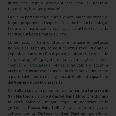
gusto che regala emozioni che non si possono
raccontare, bisogna provarle!
La cucina partenopea si apre ai diversi palati dei turisti di
Napoli proponendo i sapori più svariati: salati o dolci, di
terra o di mare, con piatti tipici caratterizzati dalla
territorialità delle materie prime.
Come noto, il Centro Storico è fornace di pietanze
golose e stuzzicanti, come il caratteristico "cuoppo di
zeppole e panzarotti" o di pesce, le pizze fritte o quelle
"a portafoglio" (piegate nella carta paglia),
i dolci
"babbà" e "sfogliatelle"
. Ma se si ha voglia di scoprire
anche altre incantevoli zone della città, senza rinunciare
a piaceri della bocca e per gli occhi, il raffinato quartiere
del
Vomero
è una buona scelta.
Puoi affacciarti alla panoramica e romantica
terrazza di
San Martino
e visitare il
Castel Sant’Elmo
, che domina
la città dall’alto, magari dopo un aperitivo nella
gettonata
Piazza Vanvitelli
. Accanto alla fortezza, si
colloca poi la
Certosa di San Martino
, gioiello di