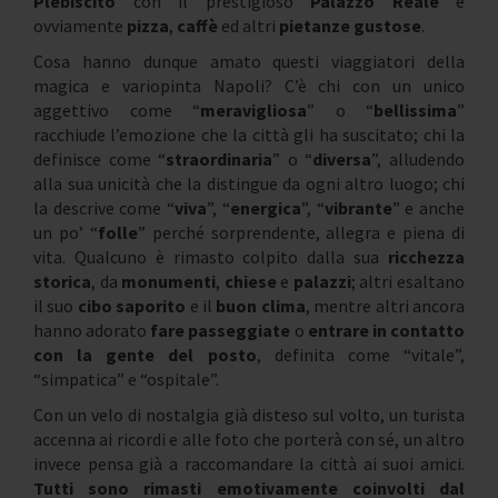
Plebiscito
con il prestigioso
Palazzo Reale
e
ovviamente
pizza
,
caffè
ed altri
pietanze gustose
.
Cosa hanno dunque amato questi viaggiatori della
magica e variopinta Napoli? C’è chi con un unico
aggettivo come “
meravigliosa
” o “
bellissima
”
racchiude l’emozione che la città gli ha suscitato; chi la
definisce come “
straordinaria
” o “
diversa
”, alludendo
alla sua unicità che la distingue da ogni altro luogo; chi
la descrive come “
viva
”, “
energica
”, “
vibrante
” e anche
un po’ “
folle
” perché sorprendente, allegra e piena di
vita. Qualcuno è rimasto colpito dalla sua
ricchezza
storica
, da
monumenti
,
chiese
e
palazzi
; altri esaltano
il suo
cibo saporito
e il
buon clima
, mentre altri ancora
hanno adorato
fare passeggiate
o
entrare in contatto
con la gente del posto
, definita come “vitale”,
“simpatica” e “ospitale”.
Con un velo di nostalgia già disteso sul volto, un turista
accenna ai ricordi e alle foto che porterà con sé, un altro
invece pensa già a raccomandare la città ai suoi amici.
Tutti sono rimasti emotivamente coinvolti dal