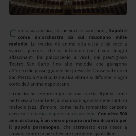
C
on la sua musica, le sue voci e i suoi suoni,
Napoli è
come un’orchestra da cui risuonano mille
melodie
. La musica dà animo alla città e dà voce a
svariati percorsi che si intonano con i suoi luoghi
affascinanti. Dai palcoscenici ai vicoli, dal prestigioso
Teatro San Carlo fino alle melodie che giungono
all'orecchio passeggiando nei pressi del Conservatorio di
San Pietro a Maiella, la musica vibra e si diffonde in ogni
corda dell’animo napoletano.
La musica ha sempre impresso una traccia: di gioia, come
nelle vivaci tarantelle; di malinconia, come nelle sublimi
melodie jazz; d’amore, come nella romantica canzone
classica.
La musica napoletana è passione
.
Con oltre 500
anni di storia, è un vero e proprio motivo di vanto per
il popolo partenopeo
, che attraverso essa riesce a
trovare conforto per alleviare i problemi quotidiani.