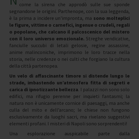
N
come la sirena che approdò sulle sue sponde
segnandone le origini. Parthenope, con la sua leggenda,
è la prima a incidere un'impronta, ma
sono molteplici
le figure, vittime o carnefici, ingenue o crudeli, regali
o popolane, che calcano il palcoscenico del mistero
con il loro universo emozionale.
Streghe vendicative,
fanciulle succubi di letali gelosie, regine assassine,
anime malinconiche, imprimono le loro tracce nella
storia, nelle credenze o nei culti che forgiano la cultura
della città partenopea.
Un velo di affascinante timore si distende lungo le
strade, imbastendo un’atmosfera fitta di segreti e
carica di ipnotizzante bellezza
. I palazzi non sono solo
edifici, ma rifugio perenne per inquieti fantasmi; la
natura non è unicamente cornice di paesaggi, ma anche
culla del mito e dell’arcano; le chiese non fungono
esclusivamente da luoghi sacri, ma rivelano suggestivi
elementi profani. I misteri di Napoli sono sorprendenti!
Una esplorazione auspicabile parte dalla