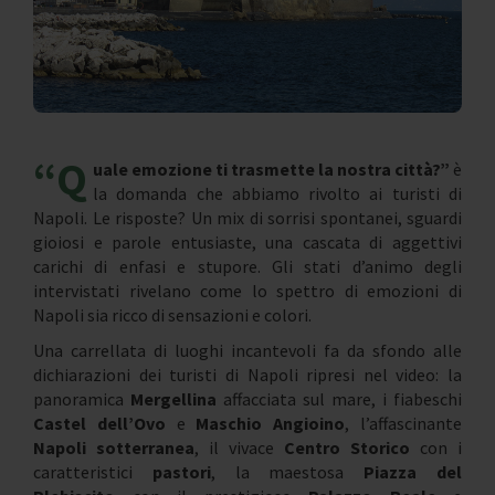
“Q
uale emozione ti trasmette la nostra città?”
è
la domanda che abbiamo rivolto ai turisti di
Napoli. Le risposte? Un mix di sorrisi spontanei, sguardi
gioiosi e parole entusiaste, una cascata di aggettivi
carichi di enfasi e stupore. Gli stati d’animo degli
intervistati rivelano come lo spettro di emozioni di
Napoli sia ricco di sensazioni e colori.
Una carrellata di luoghi incantevoli fa da sfondo alle
dichiarazioni dei turisti di Napoli ripresi nel video: la
panoramica
Mergellina
affacciata sul mare, i fiabeschi
Castel dell’Ovo
e
Maschio Angioino
, l’affascinante
Napoli sotterranea
, il vivace
Centro S
torico
con i
caratteristici
pastori
, la maestosa
Piazza del